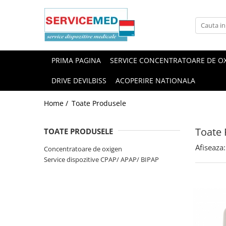
Service Concentratoare de oxigen
Service dispozitive CPAP/ APAP/ BIPAP
Concentratoare de oxigen
Service dispozitive CPAP
PRIMA PAGINA
SERVICE CONCENTRATOARE DE O
stationare
Service dispozitive APAP
Concentratoare de oxigen
DRIVE DEVILBISS
ACOPERIRE NATIONALA
Service dispozitive BiPAP
portabile
Home /
Toate Produsele
Toate 
TOATE PRODUSELE
Afiseaza:
Concentratoare de oxigen
Service dispozitive CPAP/ APAP/ BIPAP