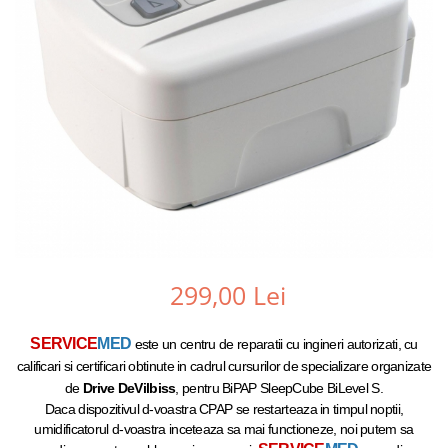
299,00 Lei
SERVICE
MED
este un centru de reparatii cu ingineri autorizati, cu
calificari si certificari obtinute in cadrul cursurilor de specializare organizate
de
Drive
DeVilbiss
, pentru BiPAP SleepCube BiLevel S.
Daca dispozitivul d-voastra CPAP se restarteaza in timpul noptii,
umidificatorul d-voastra inceteaza sa mai functioneze, noi putem sa