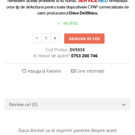
SERVICE
MED
remediem aceste probleme si nu numai.
remediaza
orice tip de defectiune pentru toate dispozitivele CPAP comercializate de
catre producatorul
Drive
DeVilbiss.
IN STOC
ADAUGA IN COS
Cod Produs:
DV55SE
Ai nevoie de ajutor?
0753 200 746
Adauga la Favorite
Cere informatii
Review-uri
(0)
Daca doresti sa iti exprimi parerea despre acest