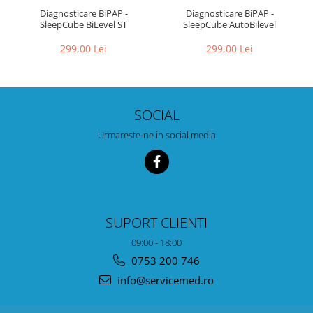
Diagnosticare BiPAP -
Diagnosticare BiPAP -
SleepCube BiLevel ST
SleepCube AutoBilevel
299,00 Lei
299,00 Lei
SOCIAL
Urmareste-ne in social media
SUPORT CLIENTI
09:00 - 18:00
0753 200 746
info@servicemed.ro