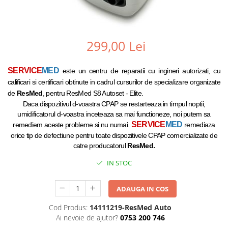
299,00 Lei
SERVICE
MED
este un centru de reparatii cu ingineri autorizati, cu
calificari si certificari obtinute in cadrul cursurilor de specializare organizate
de
ResMed
, pentru ResMed S8 Autoset - Elite.
Daca dispozitivul d-voastra CPAP se restarteaza in timpul noptii,
umidificatorul d-voastra inceteaza sa mai functioneze, noi putem sa
SERVICE
MED
remediem aceste probleme si nu numai.
remediaza
orice tip de defectiune pentru toate dispozitivele CPAP comercializate de
catre producatorul
ResMed
.
IN STOC
ADAUGA IN COS
Cod Produs:
14111219-ResMed Auto
Ai nevoie de ajutor?
0753 200 746