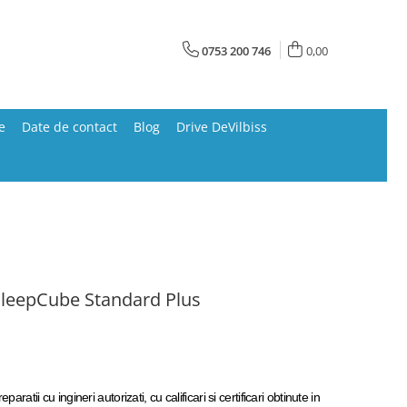
0753 200 746
0,00
e
Date de contact
Blog
Drive DeVilbiss
SleepCube Standard Plus
aratii cu ingineri autorizati, cu calificari si certificari obtinute in