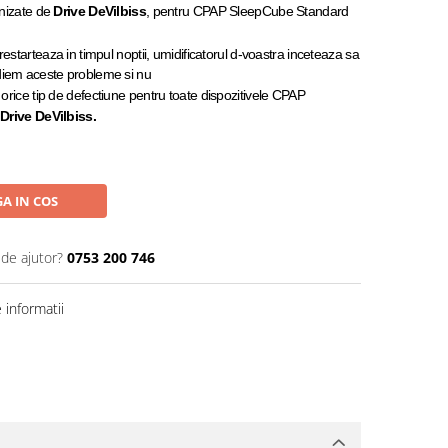
anizate de
Drive
DeVilbiss
, pentru CPAP SleepCube Standard
estarteaza in timpul noptii, umidificatorul d-voastra inceteaza sa
diem aceste probleme si nu
rice tip de defectiune pentru toate dispozitivele CPAP
l
Drive
DeVilbiss.
A IN COS
 de ajutor?
0753 200 746
informatii