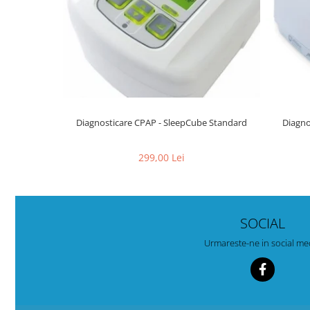
Diagnosticare CPAP - SleepCube Standard
Diagno
299,00 Lei
SOCIAL
Urmareste-ne in social me