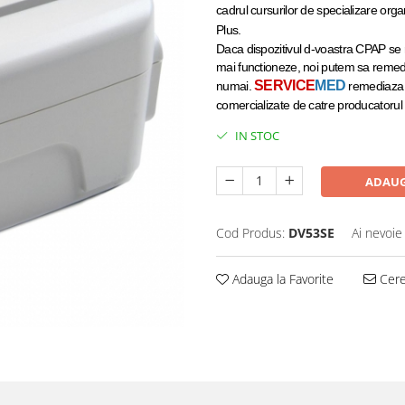
cadrul cursurilor de specializare org
Plus.
Daca dispozitivul d-voastra CPAP se r
mai functioneze, noi putem sa reme
SERVICE
MED
numai.
remediaza o
comercializate de catre producatoru
IN STOC
ADAUG
Cod Produs:
DV53SE
Ai nevoie
Adauga la Favorite
Cere 