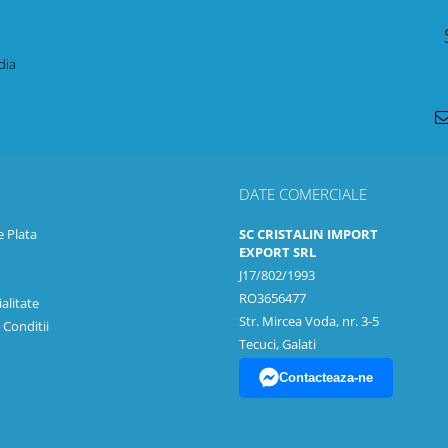
dia
DATE COMERCIALE
 Plata
SC CRISTALIN IMPORT
EXPORT SRL
J17/802/1993
RO3656477
alitate
Str. Mircea Voda, nr. 3-5
 Conditii
Tecuci, Galati
Contacteaza-ne