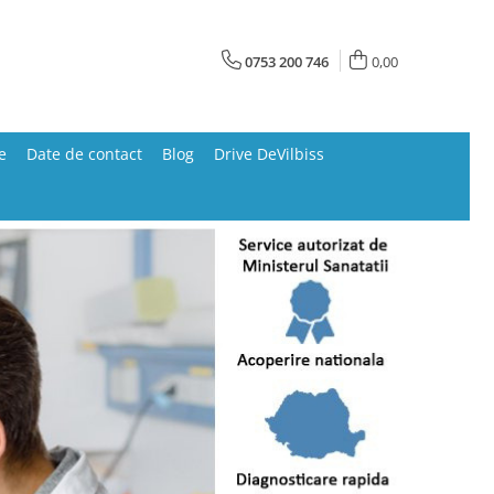
0753 200 746
0,00
e
Date de contact
Blog
Drive DeVilbiss