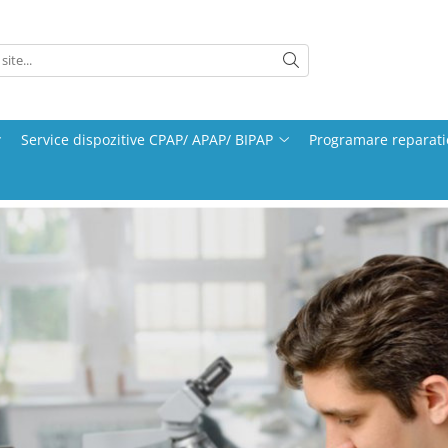
Service dispozitive CPAP/ APAP/ BIPAP
Programare reparati