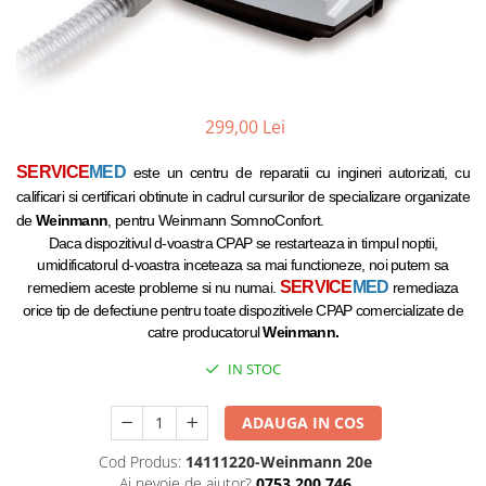
299,00 Lei
SERVICE
MED
este un centru de reparatii cu ingineri autorizati, cu
calificari si certificari obtinute in cadrul cursurilor de specializare organizate
de
Weinmann
, pentru Weinmann SomnoConfort.
Daca dispozitivul d-voastra CPAP se restarteaza in timpul noptii,
umidificatorul d-voastra inceteaza sa mai functioneze, noi putem sa
SERVICE
MED
remediem aceste probleme si nu numai.
remediaza
orice tip de defectiune pentru toate dispozitivele CPAP comercializate de
catre producatorul
Weinmann
.
IN STOC
ADAUGA IN COS
Cod Produs:
14111220-Weinmann 20e
Ai nevoie de ajutor?
0753 200 746