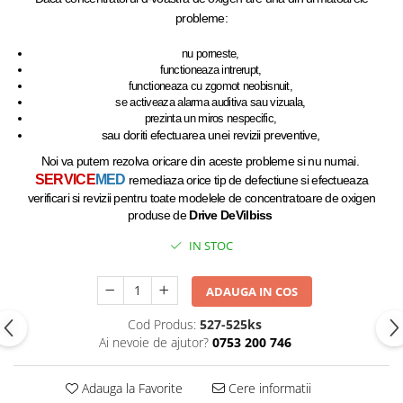
probleme:
nu porneste,
functioneaza intrerupt,
functioneaza cu zgomot neobisnuit,
se activeaza alarma auditiva sau vizuala,
prezinta un miros nespecific,
sau doriti efectuarea unei revizii preventive,
Noi va putem rezolva oricare din aceste probleme si nu numai.
SERVICE
MED
remediaza orice tip de defectiune si efectueaza
verificari si revizii pentru toate modelele de concentratoare de oxigen
produse de
Drive
DeVilbiss
IN STOC
ADAUGA IN COS
Cod Produs:
527-525ks
Ai nevoie de ajutor?
0753 200 746
Adauga la Favorite
Cere informatii