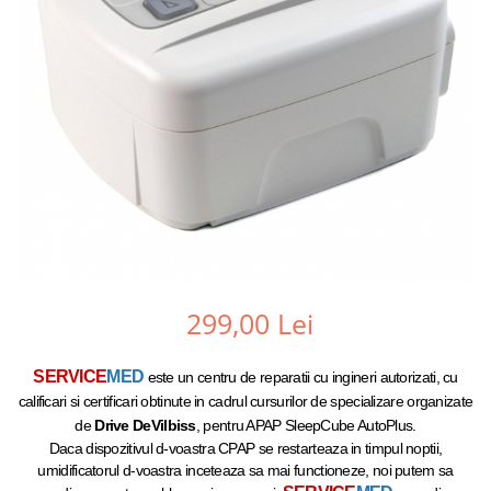
299,00 Lei
SERVICE
MED
este un centru de reparatii cu ingineri autorizati, cu
calificari si certificari obtinute in cadrul cursurilor de specializare organizate
de
Drive
DeVilbiss
, pentru APAP SleepCube AutoPlus.
Daca dispozitivul d-voastra CPAP se restarteaza in timpul noptii,
umidificatorul d-voastra inceteaza sa mai functioneze, noi putem sa