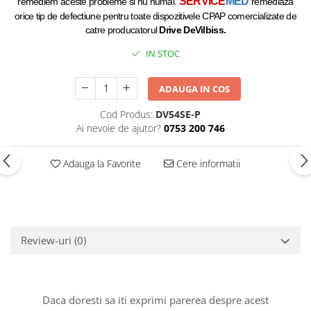
SERVICE
MED
remediem aceste probleme si nu numai.
remediaza
orice tip de defectiune pentru toate dispozitivele CPAP comercializate de
catre producatorul
Drive
DeVilbiss.
IN STOC
ADAUGA IN COS
Cod Produs:
DV54SE-P
Ai nevoie de ajutor?
0753 200 746
Adauga la Favorite
Cere informatii
Review-uri
(0)
Daca doresti sa iti exprimi parerea despre acest