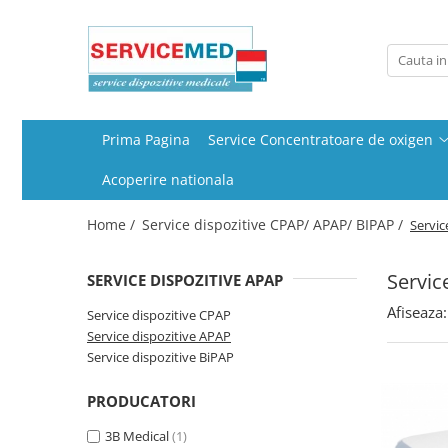
Service Concentratoare de oxigen
Service dispozitive CPAP/ APAP/ BIPAP
Concentratoare de oxigen
Service dispozitive CPAP
stationare
Service dispozitive APAP
Prima Pagina
Service Concentratoare de oxigen
Concentratoare de oxigen
Service dispozitive BiPAP
portabile
Acoperire nationala
Home /
Service dispozitive CPAP/ APAP/ BIPAP /
Servic
Servic
SERVICE DISPOZITIVE APAP
Afiseaza:
Service dispozitive CPAP
Service dispozitive APAP
Service dispozitive BiPAP
PRODUCATORI
3B Medical
(1)