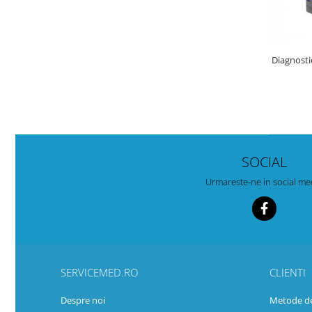
Diagnosti
SOCIAL
Urmareste-ne in social me
SERVICEMED.RO
CLIENTI
Despre noi
Metode de