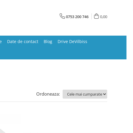
0753 200 746
0,00
e
Date de contact
Blog
Drive DeVilbiss
Ordoneaza: