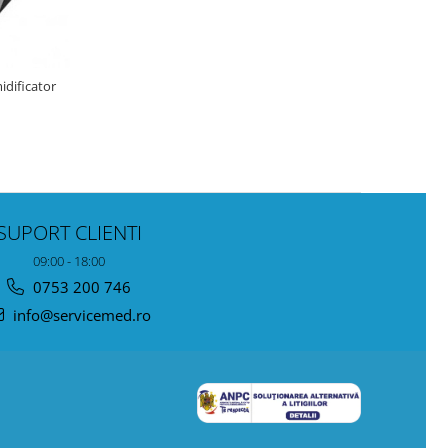
idificator
SUPORT CLIENTI
09:00 - 18:00
0753 200 746
info@servicemed.ro