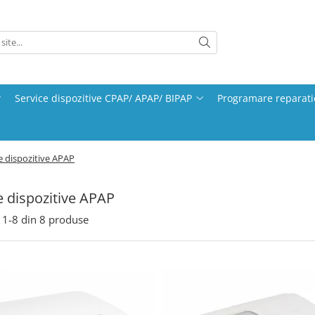
Service dispozitive CPAP/ APAP/ BIPAP
Programare reparati
e dispozitive APAP
e dispozitive APAP
1-
8
din
8
produse