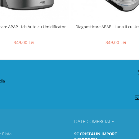
care APAP - Ich Auto cu Umidificator
Diagnosticare APAP - Luna II cu Um
349,00 Lei
349,00 Lei
dia
DATE COMERCIALE
 Plata
SC CRISTALIN IMPORT