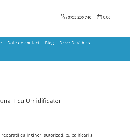
0753 200 746
0,00
e
Date de contact
Blog
Drive DeVilbiss
una II cu Umidificator
reparatii cu ingineri autorizati, cu calificari si