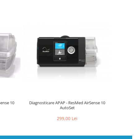
Sense 10
Diagnosticare APAP - ResMed AirSense 10
Diagnostic
AutoSet
299,00 Lei