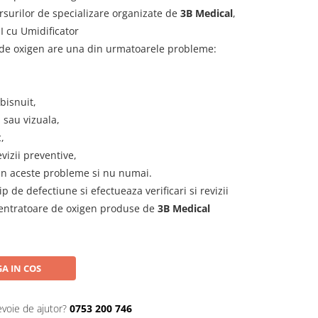
ursurilor de specializare organizate de
3B Medical
,
I cu Umidificator
 de oxigen are una din urmatoarele probleme:
bisnuit,
 sau vizuala,
,
vizii preventive,
din aceste probleme si nu numai.
p de defectiune si efectueaza verificari si revizii
entratoare de oxigen produse de
3B Medical
A IN COS
evoie de ajutor?
0753 200 746