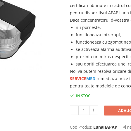
certificari obtinute in cadrul c
pentru dispozitivul APAP Luna I
Daca concentratorul d-voastra
nu porneste,
functioneaza intrerupt,
functioneaza cu zgomot neo
se activeaza alarma auditiva
prezinta un miros nespecific
sau doriti efectuarea unei re
Noi va putem rezolva oricare 
SERVICE
MED
remediaza orice ti
pentru toate modelele de conc
IN STOC
ADAUG
Cod Produs:
LunaIIAPAP
Ai n