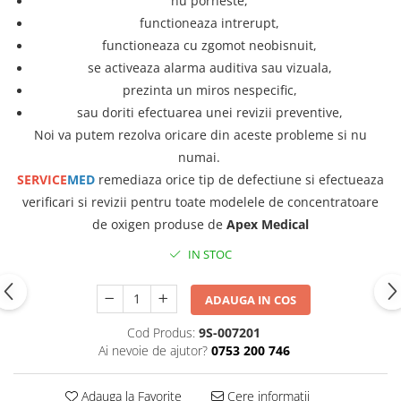
nu porneste,
functioneaza intrerupt,
functioneaza cu zgomot neobisnuit,
se activeaza alarma auditiva sau vizuala,
prezinta un miros nespecific,
sau doriti efectuarea unei revizii preventive,
Noi va putem rezolva oricare din aceste probleme si nu
numai.
SERVICE
MED
remediaza orice tip de defectiune si efectueaza
verificari si revizii pentru toate modelele de concentratoare
de oxigen produse de
Apex Medical
IN STOC
ADAUGA IN COS
Cod Produs:
9S-007201
Ai nevoie de ajutor?
0753 200 746
Adauga la Favorite
Cere informatii