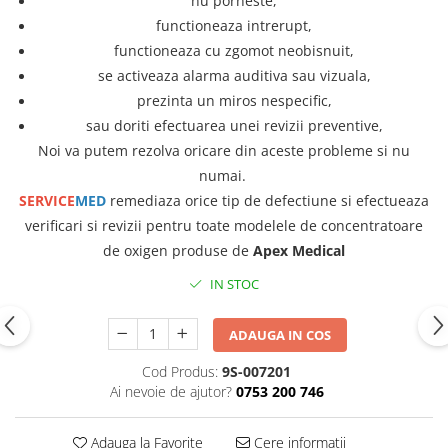
nu porneste,
functioneaza intrerupt,
functioneaza cu zgomot neobisnuit,
se activeaza alarma auditiva sau vizuala,
prezinta un miros nespecific,
sau doriti efectuarea unei revizii preventive,
Noi va putem rezolva oricare din aceste probleme si nu
numai.
SERVICE
MED
remediaza orice tip de defectiune si efectueaza
verificari si revizii pentru toate modelele de concentratoare
de oxigen produse de
Apex Medical
IN STOC
ADAUGA IN COS
Cod Produs:
9S-007201
Ai nevoie de ajutor?
0753 200 746
Adauga la Favorite
Cere informatii