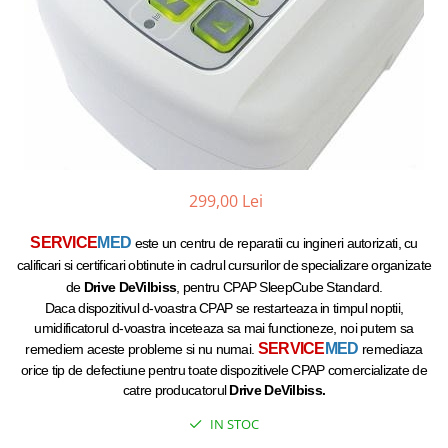
299,00 Lei
SERVICE
MED
este un centru de reparatii cu ingineri autorizati, cu
calificari si certificari obtinute in cadrul cursurilor de specializare organizate
de
Drive
DeVilbiss
, pentru CPAP SleepCube Standard.
Daca dispozitivul d-voastra CPAP se restarteaza in timpul noptii,
umidificatorul d-voastra inceteaza sa mai functioneze, noi putem sa
SERVICE
MED
remediem aceste probleme si nu numai.
remediaza
orice tip de defectiune pentru toate dispozitivele CPAP comercializate de
catre producatorul
Drive
DeVilbiss.
IN STOC