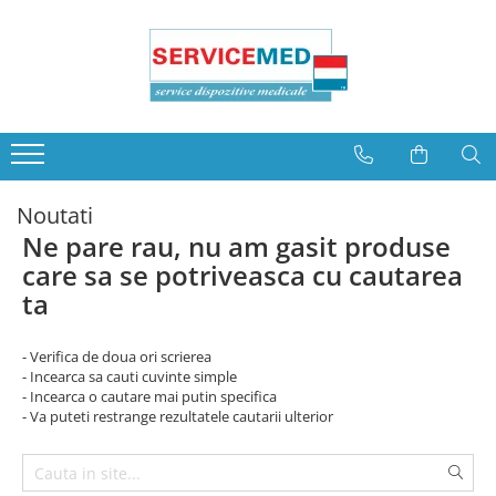
Service Concentratoare de oxigen
Service dispozitive CPAP/ APAP/ BIPAP
Concentratoare de oxigen
Service dispozitive CPAP
stationare
Service dispozitive APAP
Concentratoare de oxigen
Service dispozitive BiPAP
portabile
Noutati
Ne pare rau, nu am gasit produse
care sa se potriveasca cu cautarea
ta
- Verifica de doua ori scrierea
- Incearca sa cauti cuvinte simple
- Incearca o cautare mai putin specifica
- Va puteti restrange rezultatele cautarii ulterior