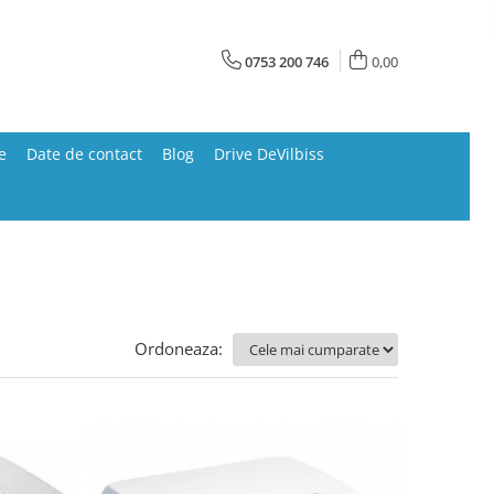
0753 200 746
0,00
e
Date de contact
Blog
Drive DeVilbiss
Ordoneaza: