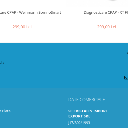
icare CPAP - Weinmann SomnoSmart
Diagnosticare CPAP - XT F
299,00 Lei
299,00 Lei
dia
DATE COMERCIALE
 Plata
SC CRISTALIN IMPORT
EXPORT SRL
J17/802/1993