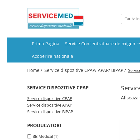
Service Concentratoare de oxigen
Service dispozitive CPAP/ APAP/ BIPAP
Concentratoare de oxigen
Service dispozitive CPAP
stationare
Service dispozitive APAP
Prima Pagina
Service Concentratoare de oxigen
Concentratoare de oxigen
Service dispozitive BiPAP
portabile
Acoperire nationala
Home /
Service dispozitive CPAP/ APAP/ BIPAP /
Servic
Servic
SERVICE DISPOZITIVE CPAP
Afiseaza:
Service dispozitive CPAP
Service dispozitive APAP
Service dispozitive BiPAP
PRODUCATORI
3B Medical
(1)