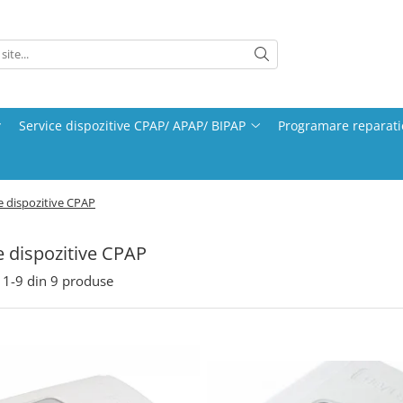
Service dispozitive CPAP/ APAP/ BIPAP
Programare reparati
e dispozitive CPAP
e dispozitive CPAP
1-
9
din
9
produse