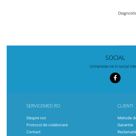
Diagnost
SOCIAL
Urmareste-ne in social me
SERVICEMED.RO
CLIENTI
Despre noi
Metode de
Protocol de colaborare
Garantie
Contact
Reclamatii